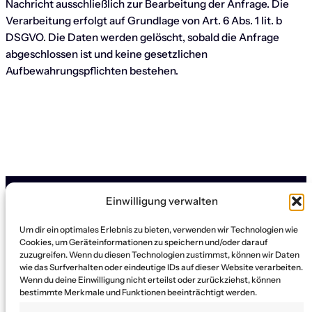
Nachricht ausschließlich zur Bearbeitung der Anfrage. Die
Verarbeitung erfolgt auf Grundlage von Art. 6 Abs. 1 lit. b
DSGVO. Die Daten werden gelöscht, sobald die Anfrage
abgeschlossen ist und keine gesetzlichen
Aufbewahrungspflichten bestehen.
Einwilligung verwalten
Um dir ein optimales Erlebnis zu bieten, verwenden wir Technologien wie
Cookies, um Geräteinformationen zu speichern und/oder darauf
zuzugreifen. Wenn du diesen Technologien zustimmst, können wir Daten
MergeBold
wie das Surfverhalten oder eindeutige IDs auf dieser Website verarbeiten.
Wenn du deine Einwilligung nicht erteilst oder zurückziehst, können
bestimmte Merkmale und Funktionen beeinträchtigt werden.
Rethink Strategy & M&A with us!