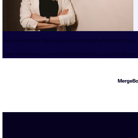
eine belastbare Planung und strategische Stoßrichtung
klare Annahmen zum Geschäftsmodell und zukünftige
MergeBol