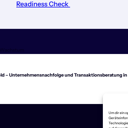
Readiness Check
n Wachstum
d – Unternehmensnachfolge und Transaktionsberatung in
Um dir ein 
Geräteinfor
Technologie