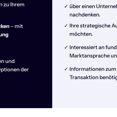
 zu Ihrem
über einen Unterne
nachdenken.
Ihre strategische A
cken
– mit
möchten.
tung
Interessiert an fun
Marktansprache un
en und
Informationen zum 
ptionen der
Transaktion benöti