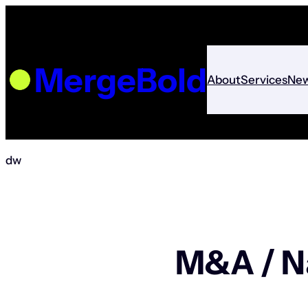
Zum
Inhalt
springen
MergeBold
About
Services
Ne
dw
M&A / N